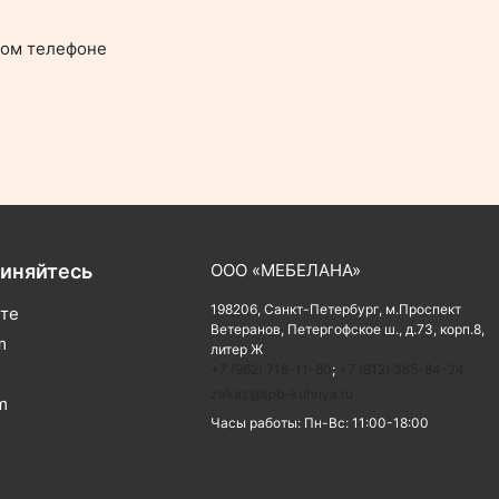
ном телефоне
иняйтесь
ООО «МЕБЕЛАНА»
198206,
Санкт-Петербург
,
м.Проспект
те
Ветеранов
,
Петергофское ш., д.73, корп.8,
m
литер Ж
+7 (962) 718-11-80
;
+7 (812) 365-84-24
e
zakaz@spb-kuhnya.ru
m
Часы работы:
Пн-Вс: 11:00-18:00