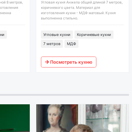
ной 8 метров,
Угловая кухня Анжела общей длиной 7 метров,
готовления
коричневого цвета. Материал для
лненна
изготовления кухни - МДФ матовый. Кухня
выполненна стильно.
ни
Угловые кухни
Коричневые кухни
7 метров
МДФ
Посмотреть кухню