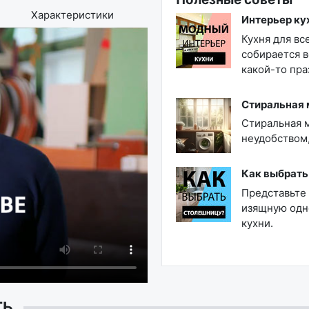
Характеристики
Интерьер ку
Кухня для все
собирается в
какой-то пра
Стиральная м
Стиральная м
неудобством,
Как выбрать
Представьте
изящную одн
кухни.
ТЬ