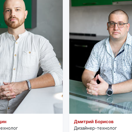
дин
Дмитрий Борисов
технолог
Дизайнер-технолог