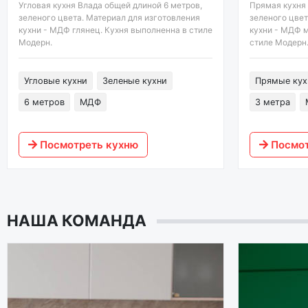
Угловая кухня Влада общей длиной 6 метров,
Прямая кухня 
зеленого цвета. Материал для изготовления
зеленого цвет
кухни - МДФ глянец. Кухня выполненна в стиле
кухни - МДФ м
Модерн.
стиле Модерн
Угловые кухни
Зеленые кухни
Прямые кух
6 метров
МДФ
3 метра
Посмотреть кухню
Посмот
НАША КОМАНДА