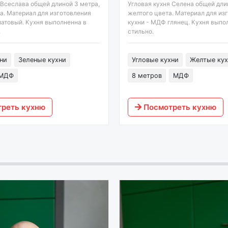
Всеслава общей длиной 3 метра,
Угловая кухня Селена общей дли
а. Материал для изготовления
желтого цвета. Материал для из
атовый. Кухня выполненна в
кухни - МДФ глянец. Кухня выпо
.
стильно.
ни
Зеленые кухни
Угловые кухни
Желтые кух
МДФ
8 метров
МДФ
реть кухню
Посмотреть кухню