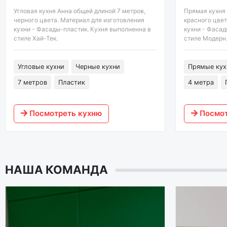
Угловая кухня Анна общей длиной 7 метров,
Прямая кухня 
черного цвета. Материал для изготовления
красного цвет
кухни - Фасады-пластик. Кухня выполненна в
кухни - Фасад
стиле Хай-Тек.
стиле Модерн
Угловые кухни
Черные кухни
Прямые кух
7 метров
Пластик
4 метра
Посмотреть кухню
Посмот
НАША КОМАНДА