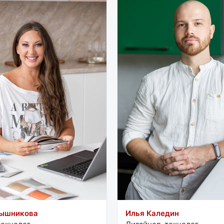
рышникова
Илья Каледин