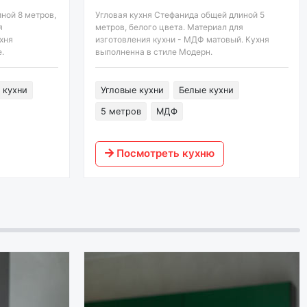
ной 8 метров,
Угловая кухня Стефанида общей длиной 5
я
метров, белого цвета. Материал для
хня
изготовления кухни - МДФ матовый. Кухня
.
выполненна в стиле Модерн.
 кухни
Угловые кухни
Белые кухни
5 метров
МДФ
Посмотреть кухню