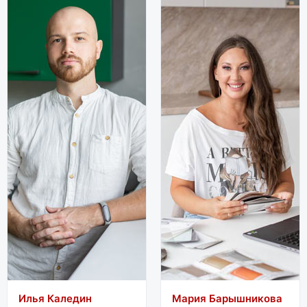
Илья Каледин
Мария Барышникова